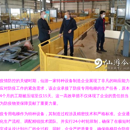
疫情防控的关键时期，仙游一家特种设备制造企业展现了非凡的响应能力
应对防疫工作的紧急需求，该企业承接了防疫专用电梯的生产任务，原本
4个月的工期被压缩至仅15天。这一高效举措不仅体现了企业的责任担当
为防疫物资保障贡献了重要力量。
疫专用电梯作为特种设备，其制造过程涉及精密技术和严格标准。企业通
化生产流程、调配精锐技术团队、并实行24小时轮班制，确保了在极短
完成从设计到出厂的全过程。同时，企业严把质量关，确保电梯符合防疫